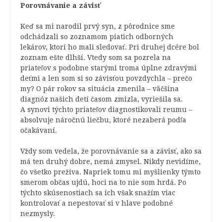
Porovnávanie a závisť
Keď sa mi narodil prvý syn, z pôrodnice sme
odchádzali so zoznamom piatich odborných
lekárov, ktorí ho mali sledovať. Pri druhej dcére bol
zoznam ešte dlhší. Vtedy som sa pozrela na
priateľov s podobne starými troma úplne zdravými
deťmi a len som si so závisťou povzdychla – prečo
my? O pár rokov sa situácia zmenila – väčšina
diagnóz našich detí časom zmizla, vyriešila sa.
A synovi týchto priateľov diagnostikovali reumu –
absolvuje náročnú liečbu, ktoré nezaberá podľa
očakávaní.
Vždy som vedela, že porovnávanie sa a závisť, ako sa
má ten druhý dobre, nemá zmysel. Nikdy nevidíme,
čo všetko prežíva. Napriek tomu mi myšlienky týmto
smerom občas ujdú, hoci na to nie som hrdá. Po
týchto skúsenostiach sa ich však snažím viac
kontrolovať a nepestovať si v hlave podobné
nezmysly.