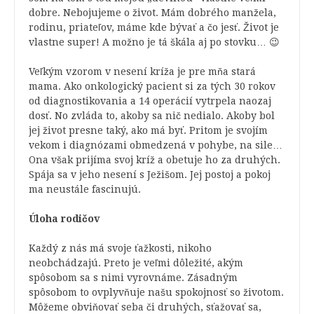
dobre. Nebojujeme o život. Mám dobrého manžela,
rodinu, priateľov, máme kde bývať a čo jesť. Život je
vlastne super! A možno je tá škála aj po stovku… 😉
Veľkým vzorom v nesení kríža je pre mňa stará
mama. Ako onkologický pacient si za tých 30 rokov
od diagnostikovania a 14 operácií vytrpela naozaj
dosť. No zvláda to, akoby sa nič nedialo. Akoby bol
jej život presne taký, ako má byť. Pritom je svojím
vekom i diagnózami obmedzená v pohybe, na sile…
Ona však prijíma svoj kríž a obetuje ho za druhých.
Spája sa v jeho nesení s Ježišom. Jej postoj a pokoj
ma neustále fascinujú.
Úloha rodičov
Každý z nás má svoje ťažkosti, nikoho
neobchádzajú. Preto je veľmi dôležité, akým
spôsobom sa s nimi vyrovnáme. Zásadným
spôsobom to ovplyvňuje našu spokojnosť so životom.
Môžeme obviňovať seba či druhých, sťažovať sa,