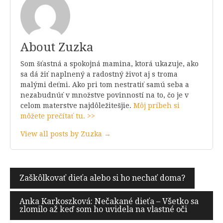
About Zuzka
Som šťastná a spokojná mamina, ktorá ukazuje, ako
sa dá žiť naplnený a radostný život aj s troma
malými deťmi. Ako pri tom nestratiť samú seba a
nezabudnúť v množstve povinností na to, čo je v
celom materstve najdôležitešjie.
Môj príbeh si
môžete prečítať tu. >>
View all posts by Zuzka →
Navigácia
Zaškôlkovať dieťa alebo si ho nechať doma?
v
Anka Karkoszková: Nečakané dieťa – Všetko sa
článku
zlomilo až keď som ho uvidela na vlastné oči