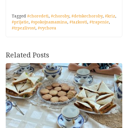
Tagged
#choredeti
,
#choroby
,
#detskechoroby
,
#kriz
,
#prijatie
,
#spokojnamamina
,
#tazkosti
,
#trapenie
,
#trpezlivost
,
#vychova
Related Posts