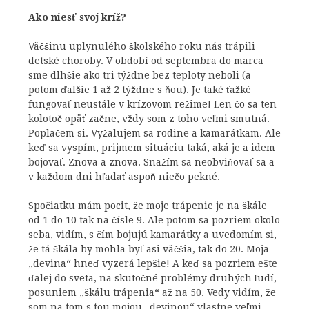
Ako niesť svoj kríž?
Väčšinu uplynulého školského roku nás trápili
detské choroby. V období od septembra do marca
sme dlhšie ako tri týždne bez teploty neboli (a
potom ďalšie 1 až 2 týždne s ňou). Je také ťažké
fungovať neustále v krízovom režime! Len čo sa ten
kolotoč opäť začne, vždy som z toho veľmi smutná.
Poplačem si. Vyžalujem sa rodine a kamarátkam. Ale
keď sa vyspím, prijmem situáciu taká, aká je a idem
bojovať. Znova a znova. Snažím sa neobviňovať sa a
v každom dni hľadať aspoň niečo pekné.
Spočiatku mám pocit, že moje trápenie je na škále
od 1 do 10 tak na čísle 9. Ale potom sa pozriem okolo
seba, vidím, s čím bojujú kamarátky a uvedomím si,
že tá škála by mohla byť asi väčšia, tak do 20. Moja
„devina“ hneď vyzerá lepšie! A keď sa pozriem ešte
ďalej do sveta, na skutočné problémy druhých ľudí,
posuniem „škálu trápenia“ až na 50. Vedy vidím, že
som na tom s tou mojou „devinou“ vlastne veľmi