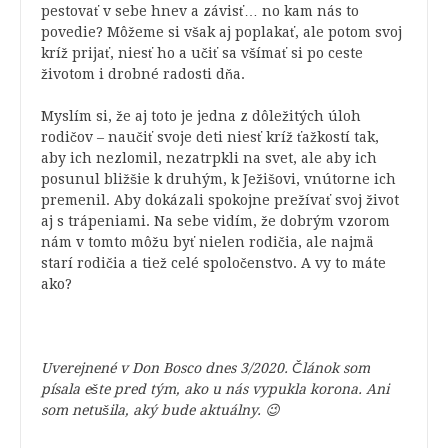
pestovať v sebe hnev a závisť… no kam nás to
povedie? Môžeme si však aj poplakať, ale potom svoj
kríž prijať, niesť ho a učiť sa všímať si po ceste
životom i drobné radosti dňa.
Myslím si, že aj toto je jedna z dôležitých úloh
rodičov – naučiť svoje deti niesť kríž ťažkostí tak,
aby ich nezlomil, nezatrpkli na svet, ale aby ich
posunul bližšie k druhým, k Ježišovi, vnútorne ich
premenil. Aby dokázali spokojne prežívať svoj život
aj s trápeniami. Na sebe vidím, že dobrým vzorom
nám v tomto môžu byť nielen rodičia, ale najmä
starí rodičia a tiež celé spoločenstvo. A vy to máte
ako?
Uverejnené v Don Bosco dnes 3/2020. Článok som
písala ešte pred tým, ako u nás vypukla korona. Ani
som netušila, aký bude aktuálny. 😉