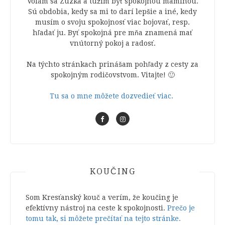
Volám sa Zuzka a túžim byť spokojnou maminou.
Sú obdobia, kedy sa mi to darí lepšie a iné, kedy
musím o svoju spokojnosť viac bojovať, resp.
hľadať ju. Byť spokojná pre mňa znamená mať
vnútorný pokoj a radosť.
Na týchto stránkach prinášam pohľady z cesty za
spokojným rodičovstvom. Vitajte! 🙂
Tu sa o mne môžete dozvedieť viac.
KOUČING
Som Kresťanský kouč a verím, že koučing je
efektívny nástroj na ceste k spokojnosti.
Prečo je
tomu tak, si môžete prečítať na tejto stránke.